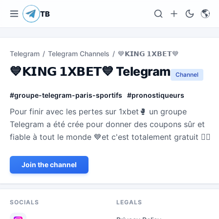
🌎
TB
Telegram
/
Telegram Channels
/
💙𝗞𝗜𝗡𝗚 𝟭𝗫𝗕𝗘𝗧💙
💙𝗞𝗜𝗡𝗚 𝟭𝗫𝗕𝗘𝗧💙 Telegram
Channel
#
groupe-telegram-paris-sportifs
#
pronostiqueurs
Pour finir avec les pertes sur 1xbet🥊 un groupe
Telegram a été crée pour donner des coupons sûr et
fiable à tout le monde 💙et c'est totalement gratuit 👇🏾
Join the channel
SOCIALS
LEGALS