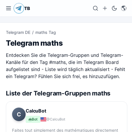
🌎
TB
Telegram DE
/
maths Tag
Telegram maths
Entdecken Sie die Telegram-Gruppen und Telegram-
Kanäle für den Tag #
maths
, die im Telegram Board
aufgelistet sind - Liste wird täglich aktualisiert - Fehlt
ein Telegram? Fühlen Sie sich frei, es hinzuzufügen.
Liste der Telegram-Gruppen maths
CalcuBot
C
Bot
@CalcuBot
Faites tout simplement des mathématiques directement