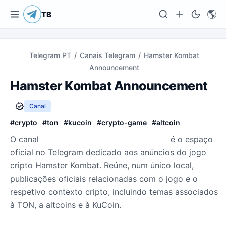
🌎
TB
Telegram PT
/
Canais Telegram
/
Hamster Kombat
Announcement
Hamster Kombat Announcement
Canal
#
crypto
#
ton
#
kucoin
#
crypto-game
#
altcoin
O canal
Hamster Kombat Announcement
é o espaço
oficial no Telegram dedicado aos anúncios do jogo
cripto Hamster Kombat. Reúne, num único local,
publicações oficiais relacionadas com o jogo e o
respetivo contexto cripto, incluindo temas associados
à TON, a altcoins e à KuCoin.