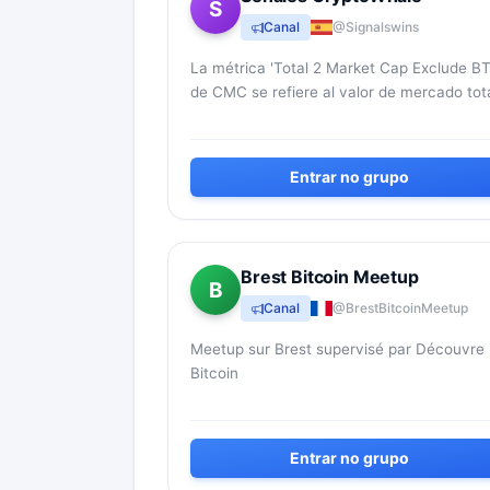
S
Canal
@Signalswins
La métrica 'Total 2 Market Cap Exclude B
de CMC se refiere al valor de mercado tot
de todas las criptomonedas que no son
Bitcoin. Esta métrica ex...
Entrar no grupo
Brest Bitcoin Meetup
B
Canal
@BrestBitcoinMeetup
Meetup sur Brest supervisé par Découvre
Bitcoin
Entrar no grupo