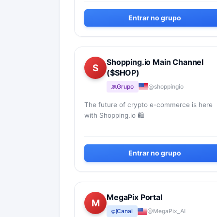
principalement sur le trading de contrats à
terme...
Entrar no grupo
Shopping.io Main Channel
S
($SHOP)
Grupo
@shoppingio
The future of crypto e-commerce is here
with Shopping.io 🛍
Entrar no grupo
MegaPix Portal
M
Canal
@MegaPix_AI