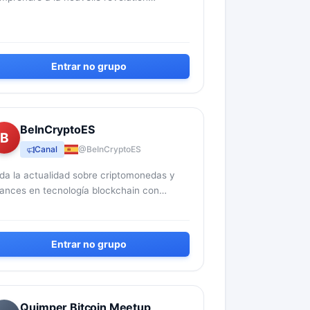
mérique grâce la newsletter spécialisée
 Capital - Par Capital, revue français...
Entrar no grupo
BeInCryptoES
B
Canal
@BeInCryptoES
da la actualidad sobre criptomonedas y
ances en tecnología blockchain con
ansparencia informativa para España y
érica Latina 🇪🇸🇲🇽🇻🇪🇨🇱...
Entrar no grupo
Quimper Bitcoin Meetup