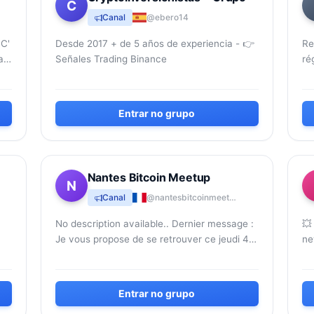
C
Canal
@ebero14
TC'
Desde 2017 + de 5 años de experiencia - 👉
Re
al
Señales Trading Binance
ré
no
Entrar no grupo
Nantes Bitcoin Meetup
N
Canal
@nantesbitcoinmeetup
No description available.. Dernier message :
💥
Je vous propose de se retrouver ce jeudi 4 à
ne
partir de 19h30 au bar le Décadanse, 1
JP
boulevard Henry Orrio...
tr
Entrar no grupo