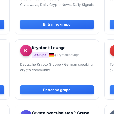
Giveaways, Daily Crypto News, Daily Signals
nu
de
Entrar no grupo
Kryptonit Lounge
K
Grupo
@kryptonitlounge
Deutsche Krypto Gruppe / German speaking
To
crypto community
av
tr
Am
Entrar no grupo
CryptoInversionistas ™ Grupo