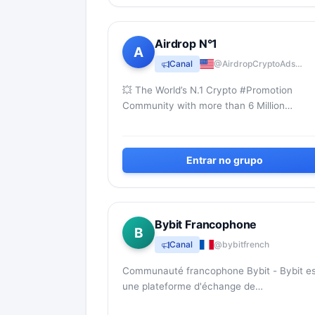
Airdrop N°1
A
Canal
@AirdropCryptoAdsBets
💥 The World’s N.1 Crypto #Promotion
Community with more than 6 Million
Followers on our channels 🌍
Entrar no grupo
Bybit Francophone
B
Canal
@bybitfrench
Communauté francophone Bybit - Bybit es
une plateforme d'échange de
cryptomonnaies qui se concentre