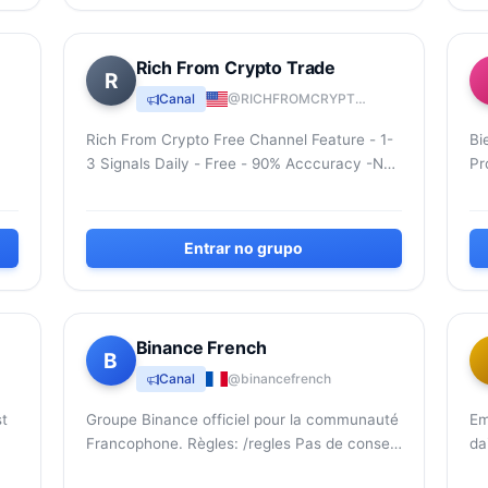
Rich From Crypto Trade
R
Canal
@RICHFROMCRYPTOTRADE
Rich From Crypto Free Channel Feature - 1-
Bi
3 Signals Daily - Free - 90% Acccuracy -No
Pr
Fake Investment - Day and Swing Trading
co
Cr
Entrar no grupo
Binance French
B
Canal
@binancefrench
t
Groupe Binance officiel pour la communauté
Em
Francophone. Règles: /regles Pas de conseil
da
financier. ATTENTION AUX SCAMS ET FAUX
ne