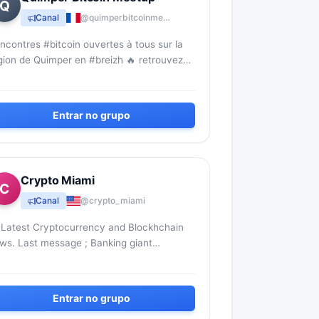
Q
Canal
@quimperbitcoinmeetup
ncontres #bitcoin ouvertes à tous sur la
gion de Quimper en #breizh 🔥 retrouvez-
us aussi sur Instagram
Entrar no grupo
Crypto Miami
C
Canal
@crypto_miami
 Latest Cryptocurrency and Blockhchain
ws. Last message ; Banking giant
Morgan will take over the assets of the
oubled First Republic Bank🏦 a...
Entrar no grupo