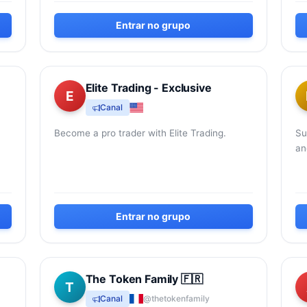
COMPTES !
Entrar no grupo
Elite Trading - Exclusive
E
Canal
Become a pro trader with Elite Trading.
Su
an
Fa
ww
ww
Entrar no grupo
The Token Family 🇫🇷
T
Canal
@thetokenfamily