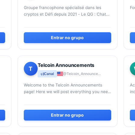
Groupe francophone spécialisé dans les
Fo
cryptos et Défi depuis 2021 - Le QG : Chat
général, annonces - Le Degen : Les
shitcoins - Le Coin NFT - BRC20 /...
Entrar no grupo
Telcoin Announcements
T
Canal
@Telcoin_Announcements
Welcome to the Telcoin Announcements
Ac
page! Here we will post everything you need
in
to know about Telcoin. For support related
questions please reach out...
Entrar no grupo