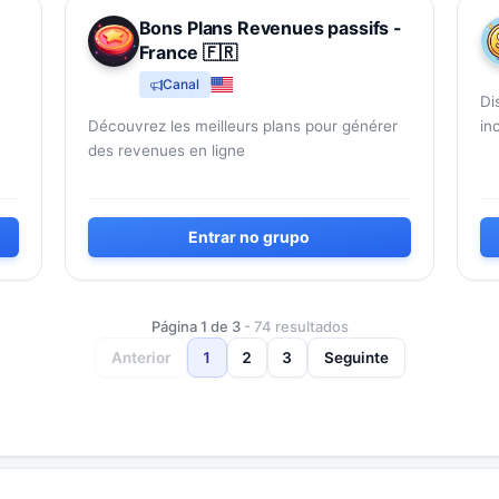
Bons Plans Revenues passifs -
France 🇫🇷
Canal
Di
Découvrez les meilleurs plans pour générer
in
des revenues en ligne
Entrar no grupo
Página
1
de
3
-
74
resultados
Anterior
1
2
3
Seguinte