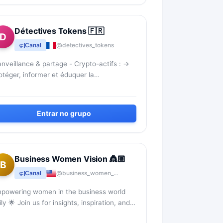
Détectives Tokens 🇫🇷
D
Canal
@detectives_tokens
enveillance & partage - Crypto-actifs : ->
otéger, informer et éduquer la
mmunauté. -> Dénicher et partager des
yptos à fort potentiel.
Entrar no grupo
Business Women Vision 👸🏼
B
Canal
@business_women_vision
powering women in the business world
ily 🌟 Join us for insights, inspiration, and
tworking! 💼