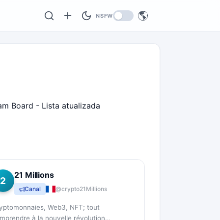
🌎
NSFW
am Board - Lista atualizada
21 Millions
2
Canal
@crypto21Millions
yptomonnaies, Web3, NFT; tout
mprendre à la nouvelle révolution