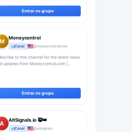
Entrar no grupo
Moneycontrol
M
Canal
@moneycontrolcom
bscribe to this channel for the latest news
d updates from Moneycontrol.com |
cebook:
w.facebook.com/moneycontrol | Twitter:
w.twitter.com/m...
Entrar no grupo
AltSignals.io 🥷👑
A
Canal
@altsignals