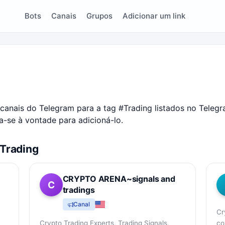
Bots
Canais
Grupos
Adicionar um link
canais do Telegram para a tag #
Trading
listados no Telegr
a-se à vontade para adicioná-lo.
 Trading
CRYPTO ARENA~signals and
C
tradings
Canal
Cr
Crypto Trading Experts, Trading Signals,
co