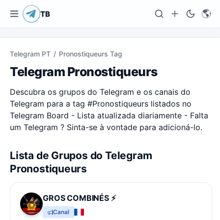
🌎
TB
Telegram PT
/
Pronostiqueurs Tag
Telegram Pronostiqueurs
Descubra os grupos do Telegram e os canais do
Telegram para a tag #
Pronostiqueurs
listados no
Telegram Board - Lista atualizada diariamente - Falta
um Telegram ? Sinta-se à vontade para adicioná-lo.
Lista de Grupos do Telegram
Pronostiqueurs
GROS COMBINÉS ⚡️
Canal