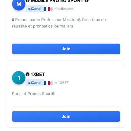
⚽️ MISSILE PRONO SPORT ⚽️
M
Canal
@missilesport
🧪 Pronos par le Professeur Missile 🚀 Gros taux de
réussite et pronostics journaliers
Join
⚽️ 1XBET
1
Canal
@te_1XBET
Paris et Pronos Sportifs
Join