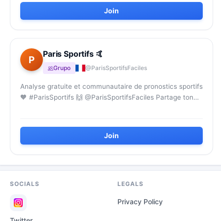
Join
Paris Sportifs 🤙
P
Grupo
@ParisSportifsFaciles
Analyse gratuite et communautaire de pronostics sportifs
🧡 #ParisSportifs 🙌 @ParisSportifsFaciles Partage ton
pronostic ! Le Canal officiel 💰 :
Join
SOCIALS
LEGALS
Privacy Policy
Twitter