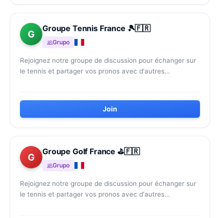
Groupe Tennis France 🎾🇫🇷
G
Grupo
Rejoignez notre groupe de discussion pour échanger sur
le tennis et partager vos pronos avec d'autres
passionnés !
Join
Groupe Golf France ⛳️🇫🇷
G
Grupo
Rejoignez notre groupe de discussion pour échanger sur
le tennis et partager vos pronos avec d'autres
passionnés !